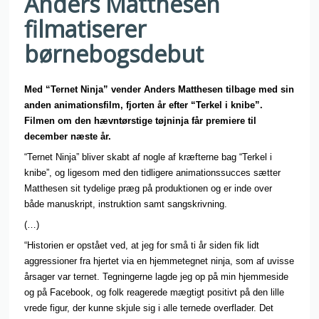
Anders Matthesen
filmatiserer
børnebogsdebut
Med “Ternet Ninja” vender Anders Matthesen tilbage med sin
anden animationsfilm, fjorten år efter “Terkel i knibe”.
Filmen om den hævntørstige tøjninja får premiere til
december næste år.
“Ternet Ninja” bliver skabt af nogle af kræfterne bag “Terkel i
knibe”, og ligesom med den tidligere animationssucces sætter
Matthesen sit tydelige præg på produktionen og er inde over
både manuskript, instruktion samt sangskrivning.
(…)
“Historien er opstået ved, at jeg for små ti år siden fik lidt
aggressioner fra hjertet via en hjemmetegnet ninja, som af uvisse
årsager var ternet. Tegningerne lagde jeg op på min hjemmeside
og på Facebook, og folk reagerede mægtigt positivt på den lille
vrede figur, der kunne skjule sig i alle ternede overflader. Det