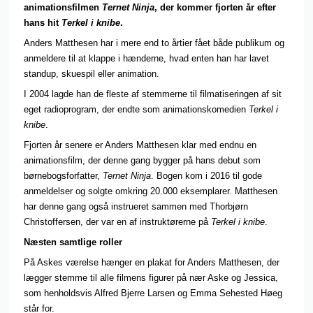
animationsfilmen
Ternet Ninja
, der kommer fjorten år efter
hans hit
Terkel i knibe
.
Anders Matthesen har i mere end to årtier fået både publikum og
anmeldere til at klappe i hænderne, hvad enten han har lavet
standup, skuespil eller animation.
I 2004 lagde han de fleste af stemmerne til filmatiseringen af sit
eget radioprogram, der endte som animationskomedien
Terkel i
knibe
.
Fjorten år senere er Anders Matthesen klar med endnu en
animationsfilm, der denne gang bygger på hans debut som
børnebogsforfatter,
Ternet Ninja
. Bogen kom i 2016 til gode
anmeldelser og solgte omkring 20.000 eksemplarer. Matthesen
har denne gang også instrueret sammen med Thorbjørn
Christoffersen, der var en af instruktørerne på
Terkel i knibe
.
Næsten samtlige roller
På Askes værelse hænger en plakat for Anders Matthesen, der
lægger stemme til alle filmens figurer på nær Aske og Jessica,
som henholdsvis Alfred Bjerre Larsen og Emma Sehested Høeg
står for.