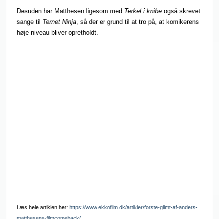
Desuden har Matthesen ligesom med
Terkel i knibe
også skrevet
sange til
Ternet Ninja
, så der er grund til at tro på, at komikerens
høje niveau bliver opretholdt.
Læs hele artiklen her:
https://www.ekkofilm.dk/artikler/forste-glimt-af-anders-
matthesens-filmcomeback/