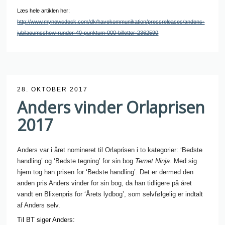
Læs hele artiklen her:
http://www.mynewsdesk.com/dk/havekommunikation/pressreleases/andens-
jubilaeumsshow-runder-40-punktum-000-billetter-2362590
28. OKTOBER 2017
Anders vinder Orlaprisen
2017
Anders var i året nomineret til Orlaprisen i to kategorier: ‘Bedste
handling’ og ‘Bedste tegning’ for sin bog
Ternet Ninja.
Med sig
hjem tog han prisen for ‘Bedste handling’. Det er dermed den
anden pris Anders vinder for sin bog, da han tidligere på året
vandt en Blixenpris for ‘Årets lydbog’, som selvfølgelig er indtalt
af Anders selv.
Til BT siger Anders: