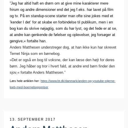
​”Jeg har altid haft en drøm om at give mine karakterer mere
frirum og andre dimensioner end det jeg f.eks. har lavet på film
og tv. På en standup-scene starter man ofte sine jokes med et
’kender I det’ for at skabe en forbindelse til publikum, men i en
bog kan du skrive nøjagtig, som du har lyst, og det fede er at se,
at andre kan genkende de følelser og oplevelser, jeg forsøger at
gengive,« fortalte han.
Anders Matthesen understreger dog, at han ikke kun har skrevet
Ternet Ninja som en børnebog.
»Det er også en bog til voksne, der kan læse den højt for deres
børn. Jeg håber og tror i hvert fald, at andre end børn finder den
sjov,« fortalte Anders Matthesen.”
Læs hele artiklen her:
https://www.bt.dk/danmark/anden-og-youtube-stjerne-
loeb-med-boernebogspriser
13. SEPTEMBER 2017