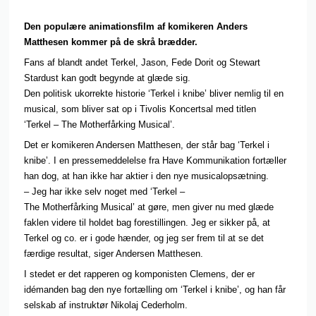
Den populære animationsfilm af komikeren Anders
Matthesen kommer på de skrå brædder.
Fans af blandt andet Terkel, Jason, Fede Dorit og Stewart
Stardust kan godt begynde at glæde sig.
Den politisk ukorrekte historie ‘Terkel i knibe’ bliver nemlig til en
musical, som bliver sat op i Tivolis Koncertsal med titlen
‘Terkel – The Motherfårking Musical’.
Det er komikeren Andersen Matthesen, der står bag ‘Terkel i
knibe’. I en pressemeddelelse fra Have Kommunikation fortæller
han dog, at han ikke har aktier i den nye musicalopsætning.
– Jeg har ikke selv noget med ‘Terkel –
The Motherfårking Musical’ at gøre, men giver nu med glæde
faklen videre til holdet bag forestillingen. Jeg er sikker på, at
Terkel og co. er i gode hænder, og jeg ser frem til at se det
færdige resultat, siger Andersen Matthesen.
I stedet er det rapperen og komponisten Clemens, der er
idémanden bag den nye fortælling om ‘Terkel i knibe’, og han får
selskab af instruktør Nikolaj Cederholm.