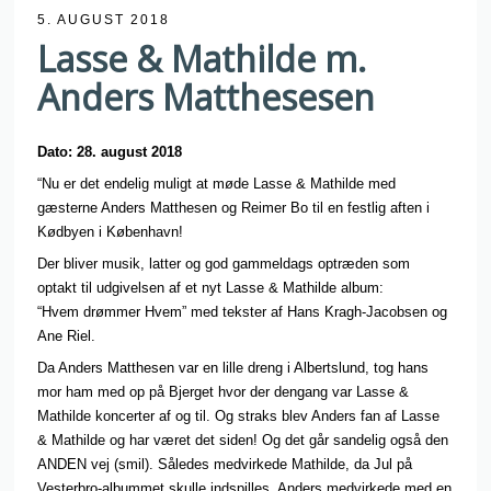
5. AUGUST 2018
Lasse & Mathilde m.
Anders Matthesesen
Dato: 28. august 2018
“Nu er det endelig muligt at møde Lasse & Mathilde med
gæsterne Anders Matthesen og Reimer Bo til en festlig aften i
Kødbyen i København!
Der bliver musik, latter og god gammeldags optræden som
optakt til udgivelsen af et nyt Lasse & Mathilde album:
“Hvem drømmer Hvem” med tekster af Hans Kragh-Jacobsen og
Ane Riel.
Da Anders Matthesen var en lille dreng i Albertslund, tog hans
mor ham med op på Bjerget hvor der dengang var Lasse &
Mathilde koncerter af og til. Og straks blev Anders fan af Lasse
& Mathilde og har været det siden! Og det går sandelig også den
ANDEN vej (smil). Således medvirkede Mathilde, da Jul på
Vesterbro-albummet skulle indspilles. Anders medvirkede med en