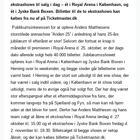
ekstrashows til salg i dag – ét i Royal Arena i København, og
ét i Jyske Bank Boxen. Billetter til de to ekstrashows kan
købes fra nu af på Ticketmaster.dk
Publikumsinteressen for at opleve Anders Matthesens
storstilede arenashow ”Anden 25” i anledning af hans 25-års
jubilæum til efteråret er stor! Selvom der fortsat er knap ti
måneder til premieren i Royal Arena d. 25. oktober, er der dags
dato allerede solgt hele 40.000 billetter. Jubilæumsshowet
opføres kun i Royal Arena i København og Jyske Bank Boxen i
Herning over to weekender, og begge steder går billetterne som
varmt brød. I Herning er der stort set udsolgt til det ene show, der
har været i salg indtil videre, og i København er ét show totalt
udsolgt, mens de to øvrige også har solgt flot. Der har dog været
stor efterspørgsel efter et eftermiddagsshow fra fans, der
kommer langvejs fra på Sjælland og Fyn, så man kan nå hjem
uden at det bliver for sent. Derfor har Anders Matthesen og hans
team valgt at åbne et ekstrashow i Royal Arena lørdag d. 27.
oktober kl. 15.00 og et ekstrashow i Jyske Bank Boxen fredag d.
2. november kl. 19.30. Billetsalget til begge shows er netop
åbnet, og der kan købes billetter på Ticketmaster.dk.