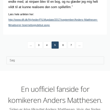
endte med, at ninjaen blev til en bog, og nu glæder jeg mig helt
vildt til at kunne realisere den som spillefilm.”
Læs hele artiklen her:
http://www.dfi.dk/Nyheder/FILMupdate/2017/september/Anders-Matthesen-
filmatiserer-boernebogsdebut.aspx
...
3
4
5
6
7
...
En uofficiel fanside for
komikeren Anders Matthesen.
Siden er ikke tilknyttet Anders Matthesen. Hvis der findes