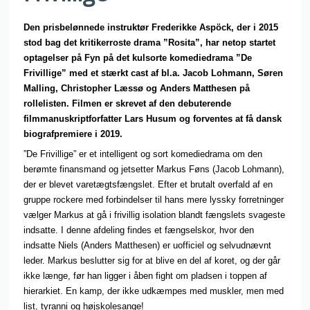
Den prisbelønnede instruktør Frederikke Aspöck, der i 2015
stod bag det kritikerroste drama ”Rosita”, har netop startet
optagelser på Fyn på det kulsorte komediedrama ”De
Frivillige” med et stærkt cast af bl.a. Jacob Lohmann, Søren
Malling, Christopher Læssø og Anders Matthesen på
rollelisten. Filmen er skrevet af den debuterende
filmmanuskriptforfatter Lars Husum og forventes at få dansk
biografpremiere i 2019.
”De Frivillige” er et intelligent og sort komediedrama om den
berømte finansmand og jetsetter Markus Føns (Jacob Lohmann),
der er blevet varetægtsfængslet. Efter et brutalt overfald af en
gruppe rockere med forbindelser til hans mere lyssky forretninger
vælger Markus at gå i frivillig isolation blandt fængslets svageste
indsatte. I denne afdeling findes et fængselskor, hvor den
indsatte Niels (Anders Matthesen) er uofficiel og selvudnævnt
leder. Markus beslutter sig for at blive en del af koret, og der går
ikke længe, før han ligger i åben fight om pladsen i toppen af
hierarkiet. En kamp, der ikke udkæmpes med muskler, men med
list, tyranni og højskolesange!