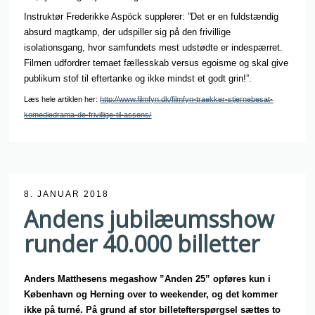
Instruktør Frederikke Aspöck supplerer: ”Det er en fuldstændig
absurd magtkamp, der udspiller sig på den frivillige
isolationsgang, hvor samfundets mest udstødte er indespærret.
Filmen udfordrer temaet fællesskab versus egoisme og skal give
publikum stof til eftertanke og ikke mindst et godt grin!”.
Læs hele artiklen her:
http://www.filmfyn.dk/filmfyn-traekker-stjernebesat-
komediedrama-de-frivillige-til-assens/
8. JANUAR 2018
Andens jubilæumsshow
runder 40.000 billetter
Anders Matthesens megashow ”Anden 25” opføres kun i
København og Herning over to weekender, og det kommer
ikke på turné. På grund af stor billetefterspørgsel sættes to