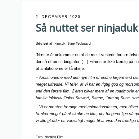
2. DECEMBER 2020
Så nuttet ser ninjaduk
Udgivet af:
kino.dk, Stine Teglgaard
“Næste år ankommer en af de mest ventede fortsættelser i
der så etteren i biografen (…) Filmen er ikke færdig på
at ambitionerne er tårnhøje:
– Ambitionerne med den nye film er endnu højere end den f
meget tilfredse. Vi føler, at vi har en rigtig god og morso
end den første film. 2’eren bliver mere af en roadmovie
familie inklusiv Onkel Stewart, Sirene, Jørn og Sune, som 
– Vi er næsten færdige med animationsfasen, men bliver v
tænker meget på at skabe en film, der fungerer lige så god
vi alle glæder os vanvittigt meget til at vise den færdige
Foto: Nordisk Film