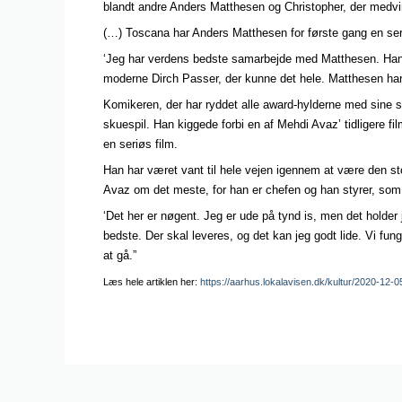
blandt andre Anders Matthesen og Christopher, der medvi
(…) Toscana har Anders Matthesen for første gang en ser
‘Jeg har verdens bedste samarbejde med Matthesen. Han gi
moderne Dirch Passer, der kunne det hele. Matthesen har 
Komikeren, der har ryddet alle award-hylderne med sine sh
skuespil. Han kiggede forbi en af Mehdi Avaz’ tidligere f
en seriøs film.
Han har været vant til hele vejen igennem at være den stor
Avaz om det meste, for han er chefen og han styrer, som
‘Det her er nøgent. Jeg er ude på tynd is, men det holder 
bedste. Der skal leveres, og det kan jeg godt lide. Vi fung
at gå.”
Læs hele artiklen her:
https://aarhus.lokalavisen.dk/kultur/2020-