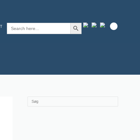
SEARCH BUTTON
Search
T
for: