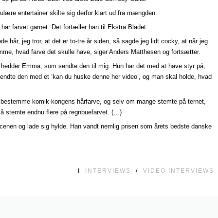
ulære entertainer skilte sig derfor klart ud fra mængden.
ar farvet garnet. Det fortæller han til Ekstra Bladet.
 hår, jeg tror, at det er to-tre år siden, så sagde jeg lidt cocky, at når jeg
me, hvad farve det skulle have, siger Anders Matthesen og fortsætter.
er hedder Emma, som sendte den til mig. Hun har det med at have styr på,
n sendte den med et ‘kan du huske denne her video’, og man skal holde, hvad
t bestemme komik-kongens hårfarve, og selv om mange stemte på ternet,
så stemte endnu flere på regnbuefarvet. (…)
cenen og lade sig hylde. Han vandt nemlig prisen som årets bedste danske
I
INTERVIEWS
/
VIDEO INTERVIEWS