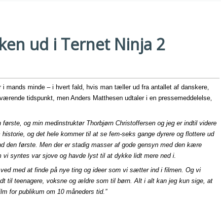
ken ud i Ternet Ninja 2
 mands minde – i hvert fald, hvis man tæller ud fra antallet af danskere,
 nuværende tidspunkt, men Anders Matthesen udtaler i en pressemeddelelse,
ørste, og min medinstruktør Thorbjørn Christoffersen og jeg er indtil videre
m historie, og det hele kommer til at se fem-seks gange dyrere og flottere ud
 end den første. Men der er stadig masser af gode gensyn med den kære
vi syntes var sjove og havde lyst til at dykke lidt mere ned i.
ed med at finde på nye ting og ideer som vi sætter ind i filmen. Og vi
t til teenagere, voksne og ældre som til børn. Alt i alt kan jeg kun sige, at
 film for publikum om 10 måneders tid.”