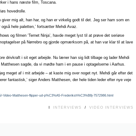
rker i hans næste film, Toscana.
iøs hovedrolle.
ver mig alt, han har, og han er virkelig godt til det. Jeg ser ham som en
også hele paletten,’ fortsætter Mehdi Avaz.
ows og filmen ‘Ternet Ninja’, havde meget lyst til at prøve det seriøse
ilmoptagelser på Nørrebro og gjorde opmærksom på, at han var klar til at lave
e drivkraft i sit eget arbejde. Nu læner han sig lidt tilbage og lader Mehdi
 Matthesen sagde, da vi mødte ham i en pause i optagelserne i Aarhus.
jeg meget af i mit arbejde – at kaste mig over noget nyt. Mehdi går efter det
erer fantastisk,’ siger Anders Matthesen, der hele tiden leder efter nye veje
12-05/-Video-Matthesen-flipper-ud-p%C3%A5-Frederiksh%C3%B8j-7572986.html
I
INTERVIEWS
/
VIDEO INTERVIEWS