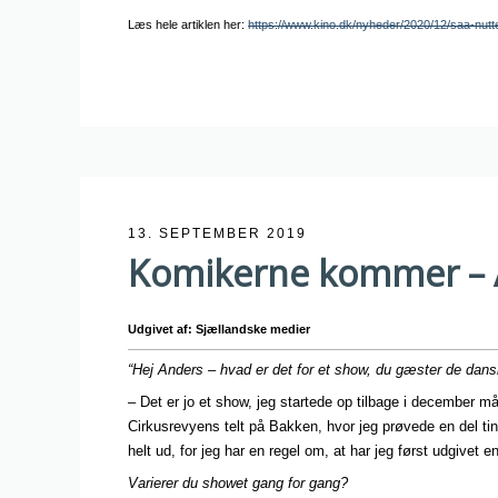
Læs hele artiklen her:
https://www.kino.dk/nyheder/2020/12/saa-nutte
13. SEPTEMBER 2019
Komikerne kommer – 
Udgivet af: Sjællandske medier
“Hej Anders – hvad er det for et show, du gæster de dan
– Det er jo et show, jeg startede op tilbage i december må
Cirkusrevyens telt på Bakken, hvor jeg prøvede en del ti
helt ud, for jeg har en regel om, at har jeg først udgivet 
Varierer du showet gang for gang?