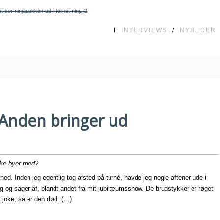
t-ser-ninjadukken-ud-i-ternet-ninja-2
I
INTERVIEWS
/
NYHEDER
Anden bringer ud
ske byer med?
ned. Inden jeg egentlig tog afsted på turné, havde jeg nogle aftener ude i
ng og sager af, blandt andet fra mit jubilæumsshow. De brudstykker er røget
en joke, så er den død. (…)