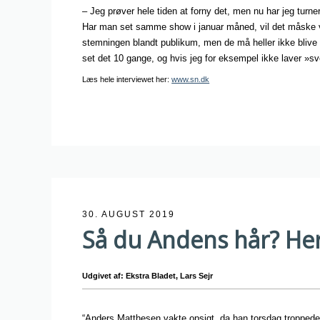
– Jeg prøver hele tiden at forny det, men nu har jeg turnere
Har man set samme show i januar måned, vil det måske 
stemningen blandt publikum, men de må heller ikke blive sn
set det 10 gange, og hvis jeg for eksempel ikke laver »sv
Læs hele interviewet her:
www.sn.dk
30. AUGUST 2019
Så du Andens hår? Her
Udgivet af: Ekstra Bladet, Lars Sejr
“Anders Matthesen vakte opsigt, da han torsdag troppede