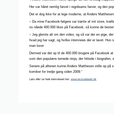
Her var håret nemlig farvet i regnbuens farver, og den pop
Det er dog ikke for at lege moderne, at Anders Matthesen h
– Da mine Facebook-følgere var trætte af mit store, krøllede
nu nåede 400.000 likes på Facebook, så kunne de bestem
– Jeg glemte alt om den video, og så var der en pige, d
hvad jeg har sagt, og hvilke interviews der er lavet. Hu
man lover.
Dermed var det op til de 400.000 brugere på Facebook a
som den populære ternede ninja, der hittede i biografen, 
Senere på aftenen kunne Anders Matthesen stille op på s
komiker for tredje gang siden 2009.”
Læs eller se hele interviewet her:
www.ekstrabladet.dk