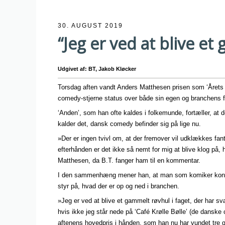
30. AUGUST 2019
“Jeg er ved at blive et
Udgivet af: BT, Jakob Kløcker
Torsdag aften vandt Anders Matthesen prisen som ‘Årets 
comedy-stjerne status over både sin egen og branchens f
‘Anden’, som han ofte kaldes i folkemunde, fortæller, at d
kalder det, dansk comedy befinder sig på lige nu.
»Der er ingen tvivl om, at der fremover vil udklækkes fan
efterhånden er det ikke så nemt for mig at blive klog på, 
Matthesen, da B.T. fanger ham til en kommentar.
I den sammenhæng mener han, at man som komiker konsta
styr på, hvad der er op og ned i branchen.
»Jeg er ved at blive et gammelt røvhul i faget, der har sv
hvis ikke jeg står nede på ‘Café Krølle Bølle’ (de danske
aftenens hovedpris i hånden, som han nu har vundet tre 