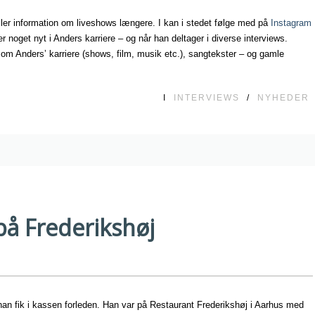
ller information om liveshows længere. I kan i stedet følge med på
Instagram
ker noget nyt i Anders karriere – og når han deltager i diverse interviews.
on om Anders’ karriere (shows, film, musik etc.), sangtekster – og gamle
I
INTERVIEWS
/
NYHEDER
på Frederikshøj
 han fik i kassen forleden. Han var på Restaurant Frederikshøj i Aarhus med