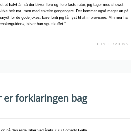
t et halvt år, så der bliver flere og flere faste ruter, jeg tager med showet.
virke helt nyt, men med enkelte gengangere. Det kommer også meget an på
ydt for de gode jokes, bare fordi jeg får lyst til at improvisere. Min mor har
enskerguiden«, bliver hun sgu skuffet.”
I
INTERVIEWS
 er forklaringen bag
 op på den røde løber ved årets Zulu Comedy Galla.