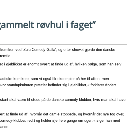
 gammelt røvhul i faget”
komiker’ ved ‘Zulu Comedy Galla’, og efter showet gjorde den danske
remtid.
et i øjeblikket er enormt svært at finde ud af, hvilken bølge, som han selv
tastiske komikere, som vi også fik eksempler på her til aften, men
hvor standupkulturen præcist befinder sig i øjeblikket,« forklarer Anders
nt skal være til stede på de danske comedy-klubber, hvis man skal have
ært at finde ud af, hvornår det gamle stoppede, og hvornår det nye tog over,
 comedy-klubber, red.) og holder øje flere gange om ugen,« siger han med
gange.