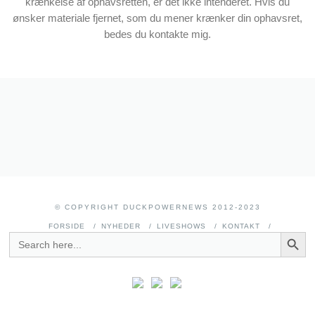
krænkelse af ophavsretten, er det ikke intenderet. Hvis du
ønsker materiale fjernet, som du mener krænker din ophavsret,
bedes du kontakte mig.
© COPYRIGHT DUCKPOWERNEWS 2012-2023
FORSIDE
NYHEDER
LIVESHOWS
KONTAKT
SEARCH BUTT
SEARCH
FOR: