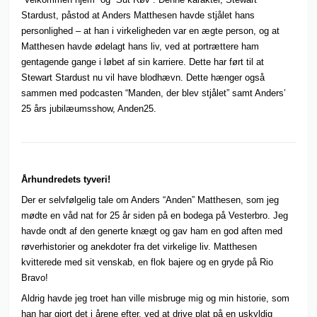
Stardust, påstod at Anders Matthesen havde stjålet hans
personlighed – at han i virkeligheden var en ægte person, og at
Matthesen havde ødelagt hans liv, ved at portrættere ham
gentagende gange i løbet af sin karriere. Dette har ført til at
Stewart Stardust nu vil have blodhævn. Dette hænger også
sammen med podcasten “Manden, der blev stjålet” samt Anders’
25 års jubilæumsshow, Anden25.
Århundredets tyveri!
Der er selvfølgelig tale om Anders “Anden” Matthesen, som jeg
mødte en våd nat for 25 år siden på en bodega på Vesterbro. Jeg
havde ondt af den generte knægt og gav ham en god aften med
røverhistorier og anekdoter fra det virkelige liv. Matthesen
kvitterede med sit venskab, en flok bajere og en gryde på Rio
Bravo!
Aldrig havde jeg troet han ville misbruge mig og min historie, som
han har gjort det i årene efter, ved at drive plat på en uskyldig