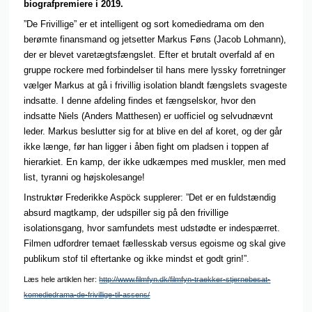
biografpremiere i 2019.
”De Frivillige” er et intelligent og sort komediedrama om den
berømte finansmand og jetsetter Markus Føns (Jacob Lohmann),
der er blevet varetægtsfængslet. Efter et brutalt overfald af en
gruppe rockere med forbindelser til hans mere lyssky forretninger
vælger Markus at gå i frivillig isolation blandt fængslets svageste
indsatte. I denne afdeling findes et fængselskor, hvor den
indsatte Niels (Anders Matthesen) er uofficiel og selvudnævnt
leder. Markus beslutter sig for at blive en del af koret, og der går
ikke længe, før han ligger i åben fight om pladsen i toppen af
hierarkiet. En kamp, der ikke udkæmpes med muskler, men med
list, tyranni og højskolesange!
Instruktør Frederikke Aspöck supplerer: ”Det er en fuldstændig
absurd magtkamp, der udspiller sig på den frivillige
isolationsgang, hvor samfundets mest udstødte er indespærret.
Filmen udfordrer temaet fællesskab versus egoisme og skal give
publikum stof til eftertanke og ikke mindst et godt grin!”.
Læs hele artiklen her:
http://www.filmfyn.dk/filmfyn-traekker-stjernebesat-
komediedrama-de-frivillige-til-assens/