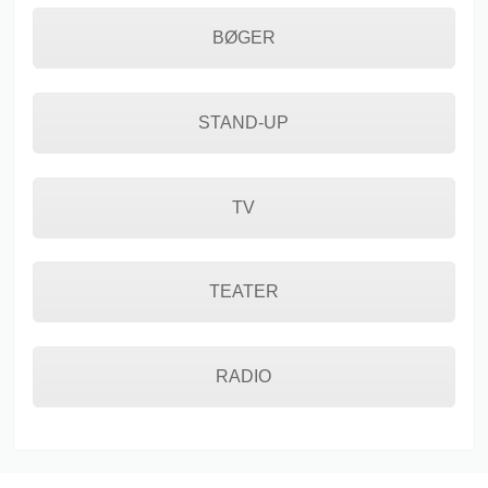
BØGER
STAND-UP
TV
TEATER
RADIO