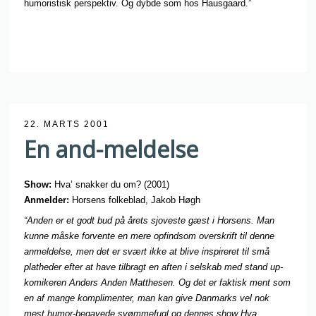
humoristisk perspektiv. Og dybde som hos Hausgaard.”
22. MARTS 2001
En and-meldelse
Show:
Hva’ snakker du om? (2001)
Anmelder:
Horsens folkeblad, Jakob Høgh
“Anden er et godt bud på årets sjoveste gæst i Horsens. Man
kunne måske forvente en mere opfindsom overskrift til denne
anmeldelse, men det er svært ikke at blive inspireret til små
platheder efter at have tilbragt en aften i selskab med stand up-
komikeren Anders Anden Matthesen. Og det er faktisk ment som
en af mange komplimenter, man kan give Danmarks vel nok
mest humor-begavede svømmefugl og dennes show Hva