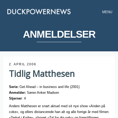
MENU
ANMELDELSER
2. APRIL 2006
Tidlig Matthesen
Serie:
Get Ahead – in business and life (2001)
Anmelder:
Søren Anker Madsen
Stjerner
: 4
Anders Matthesen er snart aktuel med sit nye show »Anden på
coke«, og ellers distancerede han alt og alle forrige år med filmen
»Terkel i Knibe«, showet »Tal for dig selv« og forestillingen