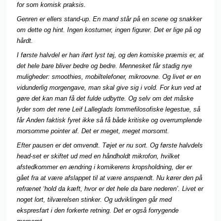
for som komisk praksis.
Genren er ellers stand-up. En mand står på en scene og snakker
om dette og hint. Ingen kostumer, ingen figurer. Det er lige på og
hårdt.
I første halvdel er han iført lyst tøj, og den komiske præmis er, at
det hele bare bliver bedre og bedre. Mennesket får stadig nye
muligheder: smoothies, mobiltelefoner, mikroovne. Og livet er en
vidunderlig morgengave, man skal give sig i vold. For kun ved at
gøre det kan man få det fulde udbytte. Og selv om det måske
lyder som det rene Leif Lalleglads lommefilosofiske legestue, så
får Anden faktisk fyret ikke så få både kritiske og overrumplende
morsomme pointer af. Det er meget, meget morsomt.
Efter pausen er det omvendt. Tøjet er nu sort. Og første halvdels
head-set er skiftet ud med en håndholdt mikrofon, hvilket
afstedkommer en ændring i komikerens kropsholdning, der er
gået fra at være afslappet til at være anspændt. Nu kører den på
refrænet ‘hold da kæft, hvor er det hele da bare nederen’. Livet er
noget lort, tilværelsen stinker. Og udviklingen går med
ekspresfart i den forkerte retning. Det er også forrygende