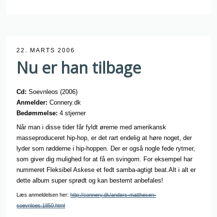
22. MARTS 2006
Nu er han tilbage
Cd:
Soevnleos (2006)
Anmelder:
Connery.dk
Bedømmelse:
4 stjerner
Når man i disse tider får fyldt ørerne med amerikansk
masseproduceret hip-hop, er det rart endelig at høre noget, der
lyder som rødderne i hip-hoppen. Der er også nogle fede rytmer,
som giver dig mulighed for at få en svingom. For eksempel har
nummeret Fleksibel Askese et fedt samba-agtigt beat.Alt i alt er
dette album super sprødt og kan bestemt anbefales!
Læs anmeldelsen her:
http://connery.dk/anders-matthesen-
soevnloes.1850.html