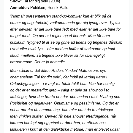
Show:
Tal for dig selv (2004)
Anmelder:
Politiken, Henrik Palle
“Normalt præsentereren stand-up-komiker kun ét blik på de
emner og sagsforhold, vedkommende gør sig lystig over. Typisk
efter devisen ‘er det ikke bare fedt med’ eller ‘er det ikke bare for
meget med’. Og det er i reglen også fint nok. Man får som
publikum lejlighed til at se og grine ad tidens og tingenes dårskab
i sort eller hvidt lys – ofte med en buffer af sarkasme og ironi
skudt imellem, så tingene ikke bliver alt for ubehageligt
nærværende. Det er jo komedie.
Men sådan er det ikke i Anders ‘Anden’ Matthesens nye
onemanshow ‘Tal for dig selv’, der indtil på lørdag kører i
Cirkusbygningen – i øvrigt for totalt fuldt hus. Han har nemlig –
og det er et mesterligt greb – valgt at dele sit show op i to
afdelinger, hvor den første er i dur, den anden i mol. Hvid og sort.
Positivitet og negativitet. Optimisme og pessimisme. Og det er
vel at mærke de samme ting, han taler om i de to afdelinger.
Men vinklen skifter. Derved får hele showet efterfølgende, når
latteren har lagt sig og grinet er døet hen, et efterliv hos
tilskueren i kraft af den dialektiske metode, man er blevet udsat