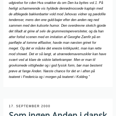
udgivelse for cden Hva snakker du om Den ka byttes vol.1. På
herligt ucharmerende vis hyldede denrødmossede kaptajn med
de afblegede bakkenbarter vold mod Jehovas vidner og pædofile
tendenser, mens den ene guld-bajer efter den anden røg ned
sammen med den kulsorte humor. Den overdrevne sketch gjorde
det tilladt at grine af selv de grummesteperversiteter, og da han
atter forlod scenen med en imitation af Georghe Zamfir på en
panfløjte af tomme ølflasker, havde man næsten grinet for
meget. Og det er måske det eneste kritikpunkt, man kan rette
mod showet. Det er så langt, at utrænedemavemuskler kan have
svært ved at klare de sidste latterkramper. Men er man til
grovkornede vittigheder og i god fysisk form, bør man bestemt
prøve at fange Anden. Næste chance for det er i aften på
teateret i Fredericia og i morgen på teateret i Kolding.”
17. SEPTEMBER 2000
Som ingen Anden i dansk