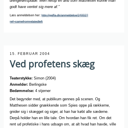
drengerøvsplade. Men netop en and som Matthesen kunne man
godt have ventet sig mere af.”
Læs anmeldelsen her:
http://gaffa.dk/anmeldelse/24002?
ref=camefromrelatedleft
15. FEBRUAR 2004
Ved profetens skæg
Teaterstykke:
Simon (2004)
Anmelder:
Berlingske
Bedømmelse:
4 stjerner
Det begynder med, at publikum gennes på scenen. Og
Matthesen sidder gnækkende som Spies oppe på rækkerne,
gnider sig i skægget og siger, at han har købt alle sæderne.
Derpå holder han en lille tale. Om hvordan han fik ret. Om det
rent ud profetiske i hans udsagn om, at alt hvad han havde, ville