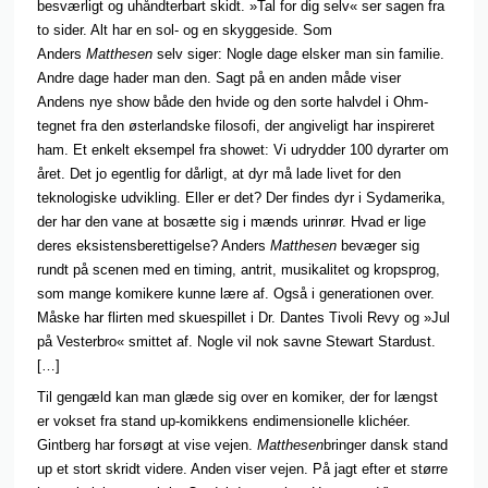
besværligt og uhåndterbart skidt. »Tal for dig selv« ser sagen fra
to sider. Alt har en sol- og en skyggeside. Som
Anders
Matthesen
selv siger: Nogle dage elsker man sin familie.
Andre dage hader man den. Sagt på en anden måde viser
Andens nye show både den hvide og den sorte halvdel i Ohm-
tegnet fra den østerlandske filosofi, der angiveligt har inspireret
ham. Et enkelt eksempel fra showet: Vi udrydder 100 dyrarter om
året. Det jo egentlig for dårligt, at dyr må lade livet for den
teknologiske udvikling. Eller er det? Der findes dyr i Sydamerika,
der har den vane at bosætte sig i mænds urinrør. Hvad er lige
deres eksistensberettigelse? Anders
Matthesen
bevæger sig
rundt på scenen med en timing, antrit, musikalitet og kropsprog,
som mange komikere kunne lære af. Også i generationen over.
Måske har flirten med skuespillet i Dr. Dantes Tivoli Revy og »Jul
på Vesterbro« smittet af. Nogle vil nok savne Stewart Stardust.
[…]
Til gengæld kan man glæde sig over en komiker, der for længst
er vokset fra stand up-komikkens endimensionelle klichéer.
Gintberg har forsøgt at vise vejen.
Matthesen
bringer dansk stand
up et stort skridt videre. Anden viser vejen. På jagt efter et større