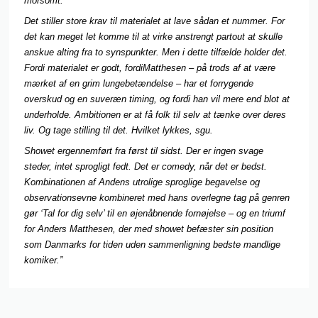
morsomt.
Det stiller store krav til materialet at lave sådan et nummer. For
det kan meget let komme til at virke anstrengt partout at skulle
anskue alting fra to synspunkter. Men i dette tilfælde holder det.
Fordi materialet er godt, fordiMatthesen – på trods af at være
mærket af en grim lungebetændelse – har et forrygende
overskud og en suveræn timing, og fordi han vil mere end blot at
underholde. Ambitionen er at få folk til selv at tænke over deres
liv. Og tage stilling til det. Hvilket lykkes, sgu.
Showet ergennemført fra først til sidst. Der er ingen svage
steder, intet sprogligt fedt. Det er comedy, når det er bedst.
Kombinationen af Andens utrolige sproglige begavelse og
observationsevne kombineret med hans overlegne tag på genren
gør ‘Tal for dig selv’ til en øjenåbnende fornøjelse – og en triumf
for Anders Matthesen, der med showet befæster sin position
som Danmarks for tiden uden sammenligning bedste mandlige
komiker.”