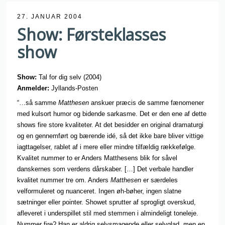
27. JANUAR 2004
Show: Førsteklasses
show
Show:
Tal for dig selv (2004)
Anmelder:
Jyllands-Posten
“…så samme
Matthesen
anskuer præcis de samme fænomener
med kulsort humor og bidende sarkasme. Det er den ene af dette
shows fire store kvaliteter. At det besidder en original dramaturgi
og en gennemført og bærende idé, så det ikke bare bliver vittige
iagttagelser, rablet af i mere eller mindre tilfældig rækkefølge.
Kvalitet nummer to er Anders Matthesens blik for såvel
danskernes som verdens dårskaber. […] Det verbale handler
kvalitet nummer tre om. Anders
Matthesen
er særdeles
velformuleret og nuanceret. Ingen øh-bøher, ingen slatne
sætninger eller pointer. Showet sprutter af sprogligt overskud,
afleveret i underspillet stil med stemmen i almindeligt toneleje.
Nummer fire? Han er aldrig selvsmagende eller selvglad, men en