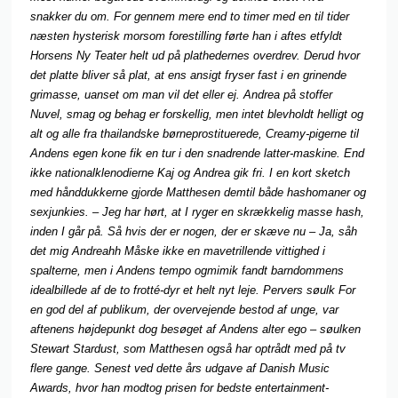
snakker du om. For gennem mere end to timer med en til tider
næsten hysterisk morsom forestilling førte han i aftes etfyldt
Horsens Ny Teater helt ud på plathedernes overdrev. Derud hvor
det platte bliver så plat, at ens ansigt fryser fast i en grinende
grimasse, uanset om man vil det eller ej. Andrea på stoffer
Nuvel, smag og behag er forskellig, men intet blevholdt helligt og
alt og alle fra thailandske børneprostituerede, Creamy-pigerne til
Andens egen kone fik en tur i den snadrende latter-maskine. End
ikke nationalklenodierne Kaj og Andrea gik fri. I en kort sketch
med hånddukkerne gjorde Matthesen demtil både hashomaner og
sexjunkies. – Jeg har hørt, at I ryger en skrækkelig masse hash,
inden I går på. Så hvis der er nogen, der er skæve nu – Ja, såh
det mig Andreahh Måske ikke en mavetrillende vittighed i
spalterne, men i Andens tempo ogmimik fandt barndommens
idealbillede af de to frotté-dyr et helt nyt leje. Pervers søulk For
en god del af publikum, der overvejende bestod af unge, var
aftenens højdepunkt dog besøget af Andens alter ego – søulken
Stewart Stardust, som Matthesen også har optrådt med på tv
flere gange. Senest ved dette års udgave af Danish Music
Awards, hvor han modtog prisen for bedste entertainment-