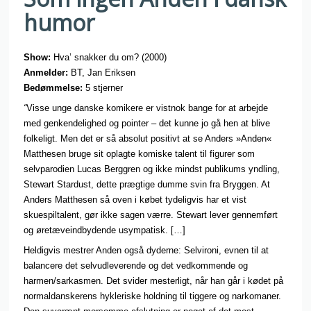
humor
Show:
Hva’ snakker du om? (2000)
Anmelder:
BT, Jan Eriksen
Bedømmelse:
5 stjerner
“
Visse unge danske komikere er vistnok bange for at arbejde
med genkendelighed og pointer – det kunne jo gå hen at blive
folkeligt. Men det er så absolut positivt at se Anders »Anden«
Matthesen bruge sit oplagte komiske talent til figurer som
selvparodien Lucas Berggren og ikke mindst publikums yndling,
Stewart Stardust, dette prægtige dumme svin fra Bryggen. At
Anders Matthesen så oven i købet tydeligvis har et vist
skuespiltalent, gør ikke sagen værre. Stewart lever gennemført
og øretæveindbydende usympatisk. […]
Heldigvis mestrer Anden også dyderne: Selvironi, evnen til at
balancere det selvudleverende og det vedkommende og
harmen/sarkasmen. Det svider mesterligt, når han går i kødet på
normaldanskerens hykleriske holdning til tiggere og narkomaner.