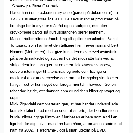
»Simon« på Østre Gasværk.
Her er han i en mockumentary-serie (parodi på dokumentar) fra
TV2 Zulus allerførste år i 2001. De seks afsnit er produceret på
fire dage for to stykker ståltråd og en korkprop, men den
grovkornede parodi på kursusbranchen bærer igennem.
Manuskriptforfatteren Jacob Tingleff spiller konsulenten Patrick
Toftgaard, som har hyret den tidligere hjemmeværnsmand Gert
Haarder (Matthesen) til at give kursisterne overlevelsesinstinkt
på arbejdsmarkedet og succes hos det modsatte køn ved at
skrige dem ind i ansigtet, at de er en flok »bøssesvanser«,
servere isterninger til aftensmad og bede dem hænge en
medkursist for at overbevise dem om, at hængning slet ikke er
farligt – det er kun noget der foregår mentalt i hovedet. Serien
taber dog højde, efterhånden som grundideen bliver gentaget og
udpint.
Mick Øgendahl demonstrerer igen, at han har det underspillede
komiske talent med med en snert af smerte, der før eller siden
burde udløse rigtige filmroller. Matthesen er bare som altid i en
liga helt for sig selv – man kan bare håbe, at en anden serie med
ham fra 2002, »Perforama«, også snart udkom på DVD.