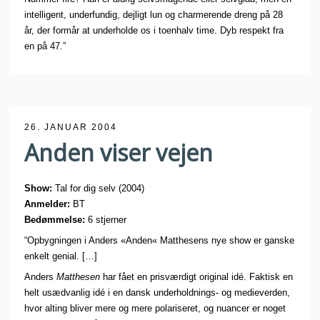
intelligent, underfundig, dejligt lun og charmerende dreng på 28
år, der formår at underholde os i toenhalv time. Dyb respekt fra
en på 47.”
26. JANUAR 2004
Anden viser vejen
Show:
Tal for dig selv (2004)
Anmelder:
BT
Bedømmelse:
6 stjerner
“Opbygningen i Anders «Anden« Matthesens nye show er ganske
enkelt genial. […]
Anders
Matthesen
har fået en prisværdigt original idé. Faktisk en
helt usædvanlig idé i en dansk underholdnings- og medieverden,
hvor alting bliver mere og mere polariseret, og nuancer er noget