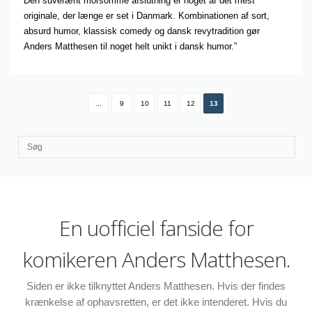
Den suverænt morsomme afslutning er noget af det mest
originale, der længe er set i Danmark. Kombinationen af sort,
absurd humor, klassisk comedy og dansk revytradition gør
Anders Matthesen til noget helt unikt i dansk humor.”
...
9
10
11
12
13
En uofficiel fanside for
komikeren Anders Matthesen.
Siden er ikke tilknyttet Anders Matthesen. Hvis der findes
krænkelse af ophavsretten, er det ikke intenderet. Hvis du