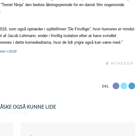
de ”Ternet Ninja” den bedste åbningsperiode for en dansk film nogensinde.
.
19, som også optræder i spillefilmen ”De Frivillige”, hvor humoren er mindst
t af Jacob Lohmann, ender i frivillig isolation efter at have svindlet
renes i dette komediedrama, hvor de lidt yngre også kan være med.”
uster-i-2019/
I
NYHEDER
DEL
MÅSKE OGSÅ KUNNE LIDE