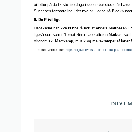
billetter på de første fire dage i december sidste år hav
Succesen fortsatte ind i det nye år – også på Blockbuster
6. De Frivillige
Danskerne har ikke kunne få nok af Anders Matthesen i 20
ligeså sort som i ”Ternet Ninja”. Jetsetteren Markus, spille
økonomisk. Magtkamp, musik og mavekramper af latter fo
Læs hele artiklen her:
https://digitalt.tv/disse-film-hittede-paa-blockb
DU VIL 