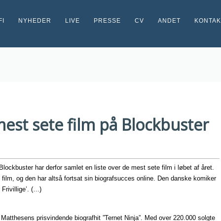
FI
NYHEDER
LIVE
PRESSE
CV
ANDET
KONTAK
mest sete film på Blockbuster
Blockbuster har derfor samlet en liste over de mest sete film i løbet af året.
 film, og den har altså fortsat sin biografsucces online. Den danske komiker
rivillige’. (…)
Matthesens prisvindende biografhit ”Ternet Ninja”. Med over 220.000 solgte