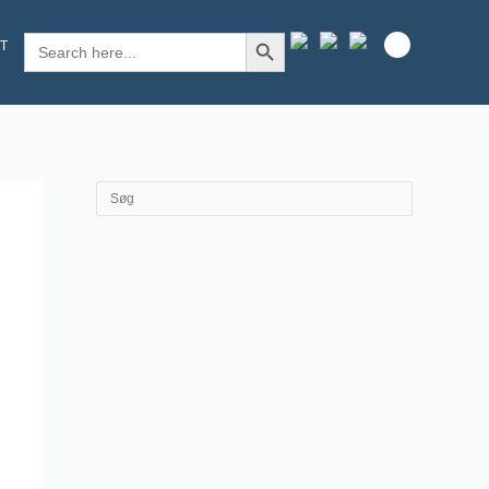
SEARCH BUTTON
Search
T
for: