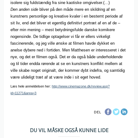
isolere sig fuldstændig fra sine kaotiske omgivelser.(…)
Den anden side
bliver på den måde mere en skildring af en
kunstners personlige og kreative kvaler i en bestemt periode af
sit liv, end det bliver et egentlig definitivt portræt af en af de –
efter min mening – mest betydningsfulde danske komikere
nogensinde. De tidlige optagelser vi får er ellers virkeligt
fascinerende, og jeg ville ønske at filmen havde dykket en
anelse dybere ned i fortiden. Men Matthesen er interesseret i det
nye, og det er filmen også. Det er da også både underholdende
og til tider endda rørende at se en kunstners konflikt mellem at
ville skabe noget originalt, der kommer dybt indefra, og samtidig
være ulideligt træt af at være inde i sit eget hoved.
Læs hele anmeldelsen her:
http://www.cinemazone.dk/review.asp?
id=11271&area=3
DEL
DU VIL MÅSKE OGSÅ KUNNE LIDE