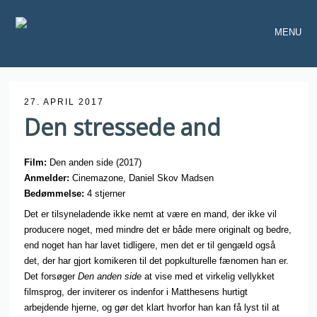
MENU
27. APRIL 2017
Den stressede and
Film:
Den anden side (2017)
Anmelder:
Cinemazone, Daniel Skov Madsen
Bedømmelse:
4 stjerner
Det er tilsyneladende ikke nemt at være en mand, der ikke vil
producere noget, med mindre det er både mere originalt og bedre,
end noget han har lavet tidligere, men det er til gengæld også
det, der har gjort komikeren til det popkulturelle fænomen han er.
Det forsøger
Den anden side
at vise med et virkelig vellykket
filmsprog, der inviterer os indenfor i Matthesens hurtigt
arbejdende hjerne, og gør det klart hvorfor han kan få lyst til at