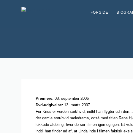
FORSIDE
BIOGRA
Premiere:
08. september 2006
Dvd-udgivelse:
13. marts 2007
For Kriss er verden sort/hvid, indtil han flygter ud i d
det gamle sort/hvid melodrama, også med titlen Rene Hjer
lukkede afdeling, hvor de ser filmen igen og igen. Et vo
indtil han finder ud af, at Linda inde i filmen faktisk eks