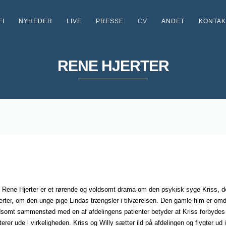
FI
NYHEDER
LIVE
PRESSE
CV
ANDET
KONTAK
RENE HJERTER
en… Rene Hjerter er et rørende og voldsomt drama om den psykisk syge Kriss, de
ter, om den unge pige Lindas trængsler i tilværelsen. Den gamle film er omdr
ldsomt sammenstød med en af afdelingens patienter betyder at Kriss forbydes 
isterer ude i virkeligheden. Kriss og Willy sætter ild på afdelingen og flygter ud