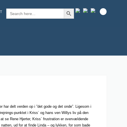
SEARCH BUTTON
Search
T
for:
r har delt verden op i ”det gode og det onde”. Ligesom i
ejnings-punktet i Kriss´ og hans ven Willys liv på den
at se Rene Hjerter, Kriss´ frustration er overvældende
 i natten, ud for at finde Linda – og lykken, for som bade