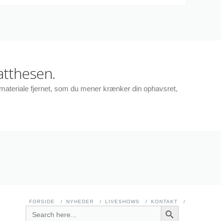
atthesen.
r materiale fjernet, som du mener krænker din ophavsret,
FORSIDE
NYHEDER
LIVESHOWS
KONTAKT
SEARCH BUTTON
SEARCH
FOR: