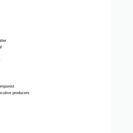
tter
f
r
omponist
ecutive producers