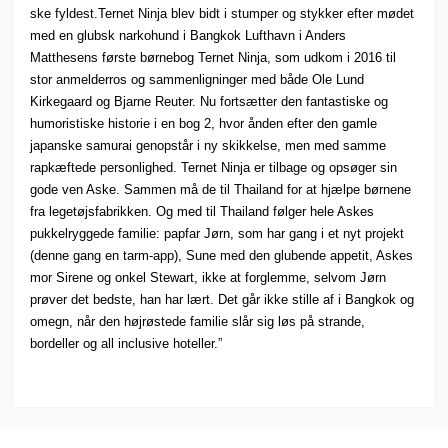
ske fyldest.Ternet Ninja blev bidt i stumper og stykker efter mødet
med en glubsk narkohund i Bangkok Lufthavn i Anders
Matthesens første børnebog Ternet Ninja, som udkom i 2016 til
stor anmelderros og sammenligninger med både Ole Lund
Kirkegaard og Bjarne Reuter. Nu fortsætter den fantastiske og
humoristiske historie i en bog 2, hvor ånden efter den gamle
japanske samurai genopstår i ny skikkelse, men med samme
rapkæftede personlighed. Ternet Ninja er tilbage og opsøger sin
gode ven Aske. Sammen må de til Thailand for at hjælpe børnene
fra legetøjsfabrikken. Og med til Thailand følger hele Askes
pukkelryggede familie: papfar Jørn, som har gang i et nyt projekt
(denne gang en tarm-app), Sune med den glubende appetit, Askes
mor Sirene og onkel Stewart, ikke at forglemme, selvom Jørn
prøver det bedste, han har lært. Det går ikke stille af i Bangkok og
omegn, når den højrøstede familie slår sig løs på strande,
bordeller og all inclusive hoteller.”