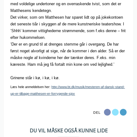
med voldelige undertoner og en overraskende tvist, som det er
Matthesens kendetegn.
Det virker, som om Matthesen har sparet lidt op på jokekontoen
det seneste tiår i skyggen af de mere kunstneriske teatershow. I
‘Shhh’ kommer vittighederne strømmende, som f.eks denne – frit
efter hukommelsen.
‘Der er en grund til at drenges stemme går i overgang. De har
først noget alvorligt at sige, når de kommer i den alder. Så er der
måske nogle af kvinderne her der tænker deres. F.eks. min
kæreste. Ham må jeg få fortalt min kone om ved lejlighed.’
Grinene står i kø, i kø, i kø.
Læs hele anmeldelsen her:
http://www.bt.dk/musik/mesteren-af-dansk-stand-
up-er-tilbage-matthesen-er-forrygende-sjov
DEL
DU VIL MÅSKE OGSÅ KUNNE LIDE