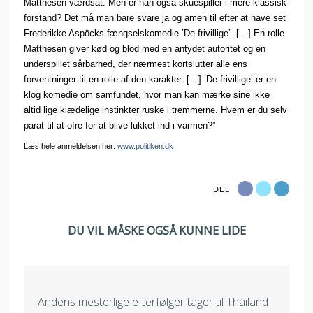
Matthesen værdsat. Men er han også skuespiller i mere klassisk
forstan
d? Det må man bare svare ja og amen til efter at have set
Frederikke Aspöcks fængselskomedie ’De frivillige’. […]
En rolle
Matthesen giver kød og blod med en antydet autoritet og en
underspillet sårbarhed, der nærmest kortslutter alle ens
forventninger til en rolle af den karakter. […] ’De frivillige’ er en
klog komedie om samfundet, hvor man kan mærke sine ikke
altid lige klædelige instinkter ruske i tremmerne. Hvem er du selv
parat til at ofre for at blive lukket ind i varmen?”
Læs hele anmeldelsen her:
www.politiken.dk
DEL
DU VIL MÅSKE OGSÅ KUNNE LIDE
Andens mesterlige efterfølger tager til Thailand