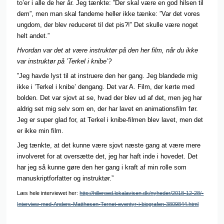
to’er i alle de her år. Jeg tænkte: ”Der skal være en god hilsen til
dem”, men man skal fandeme heller ikke tænke: ”Var det vores
ungdom, der blev reduceret til det pis?!” Det skulle være noget
helt andet.”
Hvordan var det at være instruktør på den her film, når du ikke
var instruktør på ’Terkel i knibe’?
”Jeg havde lyst til at instruere den her gang. Jeg blandede mig
ikke i ’Terkel i knibe’ dengang. Det var A. Film, der kørte med
bolden. Det var sjovt at se, hvad der blev ud af det, men jeg har
aldrig set mig selv som en, der har lavet en animationsfilm før.
Jeg er super glad for, at Terkel i knibe-filmen blev lavet, men det
er ikke min film.
Jeg tænkte, at det kunne være sjovt næste gang at være mere
involveret for at oversætte det, jeg har haft inde i hovedet. Det
har jeg så kunne gøre den her gang i kraft af min rolle som
manuskriptforfatter og instruktør.”
Læs hele interviewet her:
http://hilleroed.lokalavisen.dk/nyheder/2018-12-28/-
Interview-med-Anders-Matthesen-Ternet-eventyr-i-biografen-3809844.html