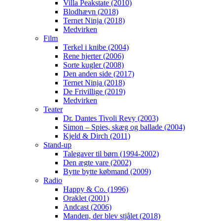
Villa Peakstate (2010)
Blodhævn (2018)
Ternet Ninja (2018)
Medvirken
Film
Terkel i knibe (2004)
Rene hjerter (2006)
Sorte kugler (2008)
Den anden side (2017)
Ternet Ninja (2018)
De Frivillige (2019)
Medvirken
Teater
Dr. Dantes Tivoli Revy (2003)
Simon – Spies, skæg og ballade (2004)
Kjeld & Dirch (2011)
Stand-up
Talegaver til børn (1994-2002)
Den ægte vare (2002)
Bytte bytte købmand (2009)
Radio
Happy & Co. (1996)
Oraklet (2001)
Andcast (2006)
Manden, der blev stjålet (2018)