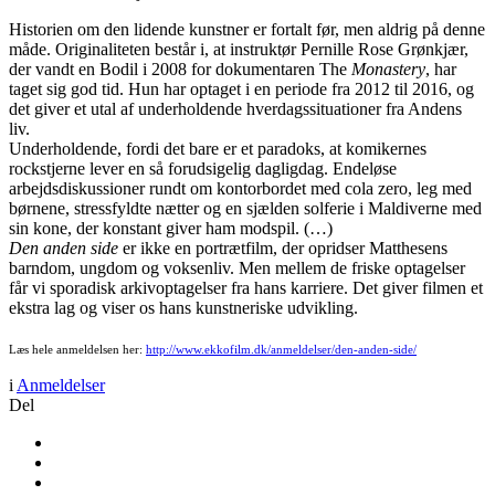
Historien om den lidende kunstner er fortalt før, men aldrig på denne
måde. Originaliteten består i, at instruktør Pernille Rose Grønkjær,
der vandt en Bodil i 2008 for dokumentaren The
Monastery
, har
taget sig god tid. Hun har optaget i en periode fra 2012 til 2016, og
det giver et utal af underholdende hverdagssituationer fra Andens
liv.
Underholdende, fordi det bare er et paradoks, at komikernes
rockstjerne lever en så forudsigelig dagligdag. Endeløse
arbejdsdiskussioner rundt om kontorbordet med cola zero, leg med
børnene, stressfyldte nætter og en sjælden solferie i Maldiverne med
sin kone, der konstant giver ham modspil. (…)
Den anden side
er ikke en portrætfilm, der opridser Matthesens
barndom, ungdom og voksenliv. Men mellem de friske optagelser
får vi sporadisk arkivoptagelser fra hans karriere. Det giver filmen et
ekstra lag og viser os hans kunstneriske udvikling.
Læs hele anmeldelsen her: ​
http://www.ekkofilm.dk/anmeldelser/den-anden-side/
i
Anmeldelser
Del