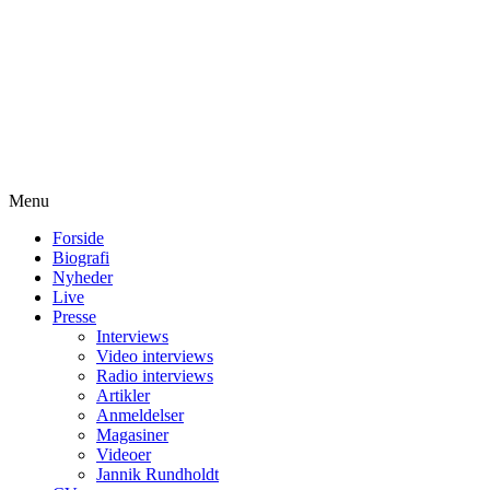
Menu
Forside
Biografi
Nyheder
Live
Presse
Interviews
Video interviews
Radio interviews
Artikler
Anmeldelser
Magasiner
Videoer
Jannik Rundholdt