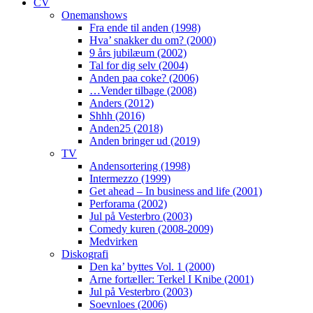
CV
Onemanshows
Fra ende til anden (1998)
Hva’ snakker du om? (2000)
9 års jubilæum (2002)
Tal for dig selv (2004)
Anden paa coke? (2006)
…Vender tilbage (2008)
Anders (2012)
Shhh (2016)
Anden25 (2018)
Anden bringer ud (2019)
TV
Andensortering (1998)
Intermezzo (1999)
Get ahead – In business and life (2001)
Perforama (2002)
Jul på Vesterbro (2003)
Comedy kuren (2008-2009)
Medvirken
Diskografi
Den ka’ byttes Vol. 1 (2000)
Arne fortæller: Terkel I Knibe (2001)
Jul på Vesterbro (2003)
Soevnloes (2006)