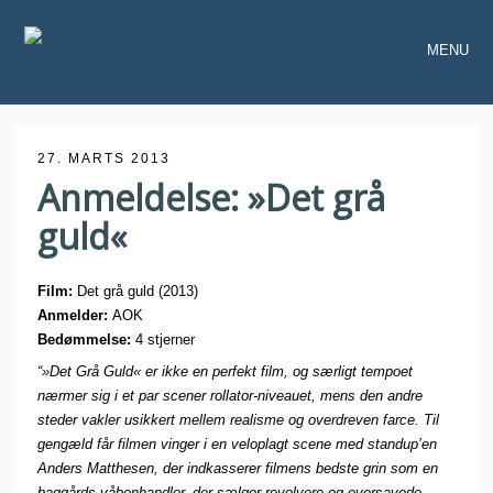
MENU
27. MARTS 2013
Anmeldelse: »Det grå
guld«
Film:
Det grå guld (2013)
Anmelder:
AOK
Bedømmelse
:
4 stjerner
“»Det Grå Guld« er ikke en perfekt film, og særligt tempoet
nærmer sig i et par scener rollator-niveauet, mens den andre
steder vakler usikkert mellem realisme og overdreven farce.
Til
gengæld får filmen vinger i en veloplagt scene med standup’en
Anders Matthesen, der indkasserer filmens bedste grin som en
baggårds-våbenhandler, der sælger revolvere og oversavede