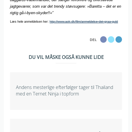
jagtgeværer, som var det trendy støvsugere: »Baretta – det er en
rigtig gå-i-byen-skyder!!«”
Læs hele anmeldelsen her:
http://www.aok.dk/film/anmeldelse-det-graa-guld
DEL
DU VIL MÅSKE OGSÅ KUNNE LIDE
Andens mesterlige efterfølger tager til Thailand
med en Ternet Ninja i topform