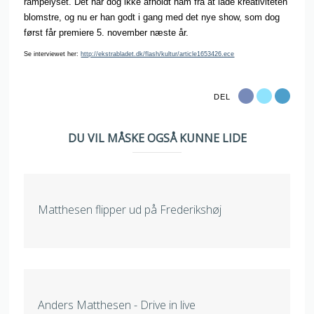
rampelyset. Det har dog ikke afholdt ham fra at lade kreativiteten
blomstre, og nu er han godt i gang med det nye show, som dog
først får premiere 5. november næste år.
Se interviewet her:
http://ekstrabladet.dk/flash/kultur/article1653426.ece
DEL
DU VIL MÅSKE OGSÅ KUNNE LIDE
Matthesen flipper ud på Frederikshøj
Anders Matthesen - Drive in live