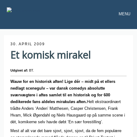
MENU
30. APRIL 2009
Et komisk mirakel
Udgivet af:
BT.
Wauw for en historisk aften! Lige dér – midt på et ellers
nedlagt scenegulv – var dansk comedys absolutte
sværvægtere i aftes samlet til en historisk og for 600
dedikerede fans aldeles mirakuløs aften.
Helt ekstraordinært
trådte Anders ‘Anden’ Matthesen, Casper Christensen, Frank
Hvam, Mick Øgendahl og Niels Hausgaard op på samme scene i
dét, komikerne selv havde døbt ‘En sær forestilling’.
Mest af alt var det bare sjovt, sjovt, sjovt, da de fem populære