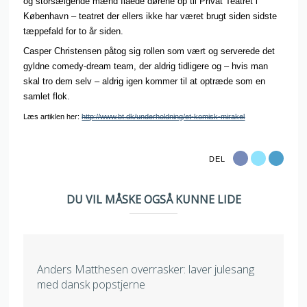
og storsælgende mænd flåede dørene op til Privat Teatret i
København – teatret der ellers ikke har været brugt siden sidste
tæppefald for to år siden.
Casper Christensen påtog sig rollen som vært og serverede det
gyldne comedy-dream team, der aldrig tidligere og – hvis man
skal tro dem selv – aldrig igen kommer til at optræde som en
samlet flok.
Læs artiklen her:
http://www.bt.dk/underholdning/et-komisk-mirakel
DEL
DU VIL MÅSKE OGSÅ KUNNE LIDE
Anders Matthesen overrasker: laver julesang
med dansk popstjerne