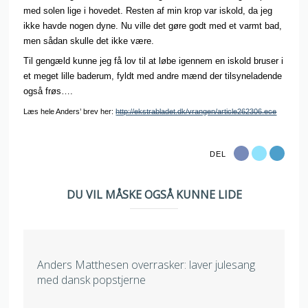
med solen lige i hovedet. Resten af min krop var iskold, da jeg
ikke havde nogen dyne. Nu ville det gøre godt med et varmt bad,
men sådan skulle det ikke være.
Til gengæld kunne jeg få lov til at løbe igennem en iskold bruser i
et meget lille baderum, fyldt med andre mænd der tilsyneladende
også frøs….
Læs hele Anders’ brev her:
http://ekstrabladet.dk/vrangen/article262306.ece
DEL
DU VIL MÅSKE OGSÅ KUNNE LIDE
Anders Matthesen overrasker: laver julesang
med dansk popstjerne