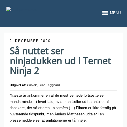
MENU
2. DECEMBER 2020
Så nuttet ser
ninjadukken ud i Ternet
Ninja 2
Udgivet af:
kino.dk, Stine Teglgaard
“Næste år ankommer en af de mest ventede fortsættelser i
mands minde – i hvert fald, hvis man tæller ud fra antallet af
danskere, der så etteren i biografen (…) Filmen er ikke færdig på
nuværende tidspunkt, men Anders Matthesen udtaler i en
pressemeddelelse, at ambitionerne er tårnhøje: