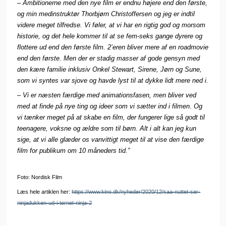
– Ambitionerne med den nye film er endnu højere end den første,
og min medinstruktør Thorbjørn Christoffersen og jeg er indtil
videre meget tilfredse. Vi føler, at vi har en rigtig god og morsom
historie, og det hele kommer til at se fem-seks gange dyrere og
flottere ud end den første film. 2’eren bliver mere af en roadmovie
end den første. Men der er stadig masser af gode gensyn med
den kære familie inklusiv Onkel Stewart, Sirene, Jørn og Sune,
som vi syntes var sjove og havde lyst til at dykke lidt mere ned i.
– Vi er næsten færdige med animationsfasen, men bliver ved
med at finde på nye ting og ideer som vi sætter ind i filmen. Og
vi tænker meget på at skabe en film, der fungerer lige så godt til
teenagere, voksne og ældre som til børn. Alt i alt kan jeg kun
sige, at vi alle glæder os vanvittigt meget til at vise den færdige
film for publikum om 10 måneders tid.”
Foto: Nordisk Film
Læs hele artiklen her:
https://www.kino.dk/nyheder/2020/12/saa-nuttet-ser-
ninjadukken-ud-i-ternet-ninja-2