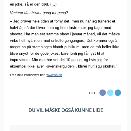
en joke, så er den død. (…)
Varierer du showet gang for gang?
– Jeg prøver hele tiden at forny det, men nu har jeg turneret et
halvt år, så der bliver flere og flere faste ruter, jeg tager med
showet. Har man set samme show i januar måned, vil det måske
virke helt nyt, men med enkelte gengangere. Det kommer også
meget an på stemningen blandt publikum, men de må heller ikke
blive snydt for de gode jokes, bare fordi jeg får lyst til at
improvisere. Min mor har set det 10 gange, og hvis jeg for
eksempel ikke laver »svenskerguiden«, bliver hun sgu skuffet.”
Læs hele interviewet her:
www.sn.dk
DEL
DU VIL MÅSKE OGSÅ KUNNE LIDE