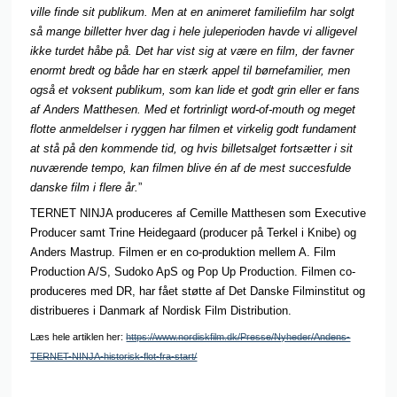
ville finde sit publikum. Men at en animeret familiefilm har solgt
så mange billetter hver dag i hele juleperioden havde vi alligevel
ikke turdet håbe på. Det har vist sig at være en film, der favner
enormt bredt og både har en stærk appel til børnefamilier, men
også et voksent publikum, som kan lide et godt grin eller er fans
af Anders Matthesen. Med et fortrinligt word-of-mouth og meget
flotte anmeldelser i ryggen har filmen et virkelig godt fundament
at stå på den kommende tid, og hvis billetsalget fortsætter i sit
nuværende tempo, kan filmen blive én af de mest succesfulde
danske film i flere år.
”
TERNET NINJA produceres af Cemille Matthesen som Executive
Producer samt Trine Heidegaard (producer på Terkel i Knibe) og
Anders Mastrup. Filmen er en co-produktion mellem A. Film
Production A/S, Sudoko ApS og Pop Up Production. Filmen co-
produceres med DR, har fået støtte af Det Danske Filminstitut og
distribueres i Danmark af Nordisk Film Distribution.
Læs hele artiklen her:
https://www.nordiskfilm.dk/Presse/Nyheder/Andens-
TERNET-NINJA-historisk-flot-fra-start/