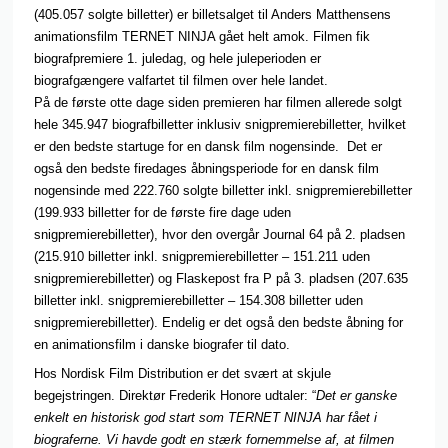
(405.057 solgte billetter) er billetsalget til Anders Matthensens
animationsfilm TERNET NINJA gået helt amok. Filmen fik
biografpremiere 1. juledag, og hele juleperioden er
biografgængere valfartet til filmen over hele landet.
På de første otte dage siden premieren har filmen allerede solgt
hele 345.947 biografbilletter inklusiv snigpremierebilletter, hvilket
er den bedste startuge for en dansk film nogensinde. Det er
også den bedste firedages åbningsperiode for en dansk film
nogensinde med 222.760 solgte billetter inkl. snigpremierebilletter
(199.933 billetter for de første fire dage uden
snigpremierebilletter), hvor den overgår Journal 64 på 2. pladsen
(215.910 billetter inkl. snigpremierebilletter – 151.211 uden
snigpremierebilletter) og Flaskepost fra P på 3. pladsen (207.635
billetter inkl. snigpremierebilletter – 154.308 billetter uden
snigpremierebilletter). Endelig er det også den bedste åbning for
en animationsfilm i danske biografer til dato.
Hos Nordisk Film Distribution er det svært at skjule
begejstringen. Direktør Frederik Honore udtaler: “
Det er ganske
enkelt en historisk god start som TERNET NINJA har fået i
biograferne. Vi havde godt en stærk fornemmelse af, at filmen