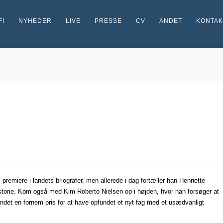
FI
NYHEDER
LIVE
PRESSE
CV
ANDET
KONTAK
remiere i landets briografer, men allerede i dag fortæller han Henriette
historie. Kom også med Kim Roberto Nielsen op i højden, hvor han forsøger at
ndet en fornem pris for at have opfundet et nyt fag med et usædvanligt