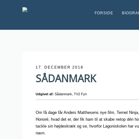
FORSIDE
BIOGRA
17. DECEMBER 2018
SÅDANMARK
Udgivet af:
Sådanmark, TV2 Fyn
Om få dage får Anders Matthesens nye film, Ternet Ninja, p
Honoré, hvad det er, der fik ham til at skabe netop dén 
tackle sin højdeskræk og se, hvorfor Lagoniskolen har vu
navn.