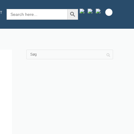
SEARCH BUTTON
Search
T
for: