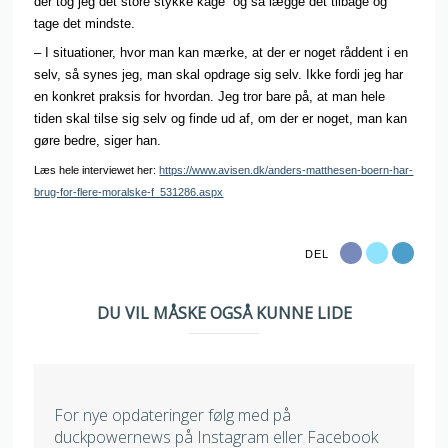
der tog jeg det store stykke kage” og så lægge det tilbage og
tage det mindste.
– I situationer, hvor man kan mærke, at der er noget råddent i en
selv, så synes jeg, man skal opdrage sig selv. Ikke fordi jeg har
en konkret praksis for hvordan. Jeg tror bare på, at man hele
tiden skal tilse sig selv og finde ud af, om der er noget, man kan
gøre bedre, siger han.
Læs hele interviewet her:
https://www.avisen.dk/anders-matthesen-boern-har-
brug-for-flere-moralske-f_531286.aspx
DEL
DU VIL MÅSKE OGSÅ KUNNE LIDE
For nye opdateringer følg med på
duckpowernews på Instagram eller Facebook