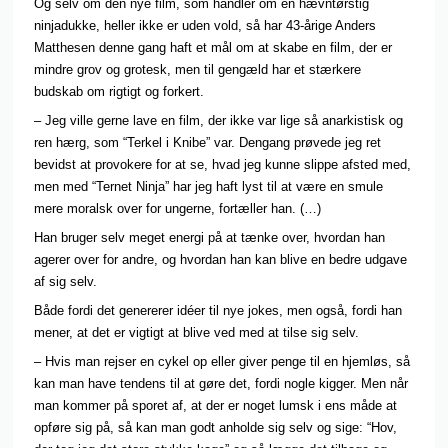
Og selv om den nye film, som handler om en hævntørstig
ninjadukke, heller ikke er uden vold, så har 43-årige Anders
Matthesen denne gang haft et mål om at skabe en film, der er
mindre grov og grotesk, men til gengæld har et stærkere
budskab om rigtigt og forkert.
– Jeg ville gerne lave en film, der ikke var lige så anarkistisk og
ren hærg, som “Terkel i Knibe” var. Dengang prøvede jeg ret
bevidst at provokere for at se, hvad jeg kunne slippe afsted med,
men med “Ternet Ninja” har jeg haft lyst til at være en smule
mere moralsk over for ungerne, fortæller han. (…)
Han bruger selv meget energi på at tænke over, hvordan han
agerer over for andre, og hvordan han kan blive en bedre udgave
af sig selv.
Både fordi det genererer idéer til nye jokes, men også, fordi han
mener, at det er vigtigt at blive ved med at tilse sig selv.
– Hvis man rejser en cykel op eller giver penge til en hjemløs, så
kan man have tendens til at gøre det, fordi nogle kigger. Men når
man kommer på sporet af, at der er noget lumsk i ens måde at
opføre sig på, så kan man godt anholde sig selv og sige: “Hov,