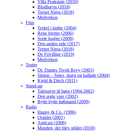
Villa Peakstate (2010)
Blodhævn (2018)
Ternet Ninja (2018)
Medvirken
Film
Terkel i knibe (2004)
Rene hjerter (2006)
Sorte kugler (2008)
Den anden side (2017)
Ternet Ninja (2018)
De Frivillige (2019)
Medvirken
Teater
Dr. Dantes Tivoli Revy (2003)
Simon – Spies, skæg og ballade (2004)
Kjeld & Dirch (2011)
Stand-up
Talegaver til børn (1994-2002)
Den ægte vare (2002)
Bytte bytte købmand (2009)
Radio
Happy & Co. (1996)
Oraklet (2001)
Andcast (2006)
Manden, der blev stjålet (2018)