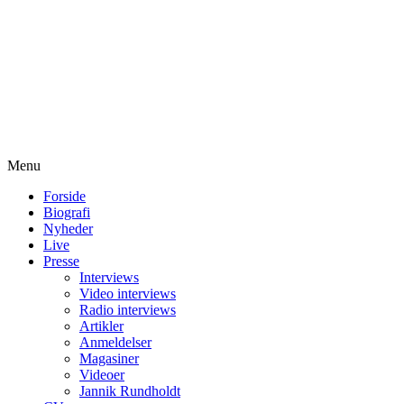
Menu
Forside
Biografi
Nyheder
Live
Presse
Interviews
Video interviews
Radio interviews
Artikler
Anmeldelser
Magasiner
Videoer
Jannik Rundholdt