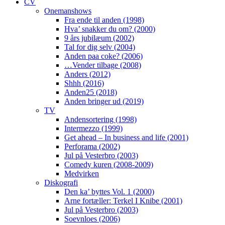
CV
Onemanshows
Fra ende til anden (1998)
Hva’ snakker du om? (2000)
9 års jubilæum (2002)
Tal for dig selv (2004)
Anden paa coke? (2006)
…Vender tilbage (2008)
Anders (2012)
Shhh (2016)
Anden25 (2018)
Anden bringer ud (2019)
TV
Andensortering (1998)
Intermezzo (1999)
Get ahead – In business and life (2001)
Perforama (2002)
Jul på Vesterbro (2003)
Comedy kuren (2008-2009)
Medvirken
Diskografi
Den ka’ byttes Vol. 1 (2000)
Arne fortæller: Terkel I Knibe (2001)
Jul på Vesterbro (2003)
Soevnloes (2006)