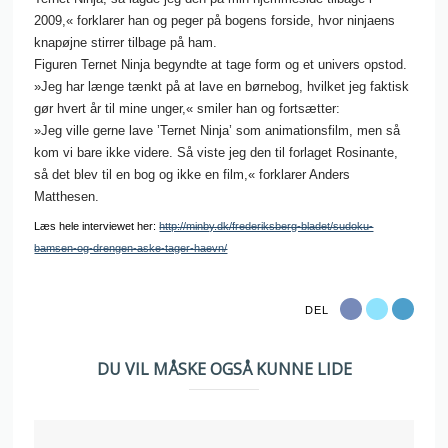
2009,« forklarer han og peger på bogens forside, hvor ninjaens
knapøjne stirrer tilbage på ham.
Figuren Ternet Ninja begyndte at tage form og et univers opstod.
»Jeg har længe tænkt på at lave en børnebog, hvilket jeg faktisk
gør hvert år til mine unger,« smiler han og fortsætter:
»Jeg ville gerne lave ’Ternet Ninja’ som animationsfilm, men så
kom vi bare ikke videre. Så viste jeg den til forlaget Rosinante,
så det blev til en bog og ikke en film,« forklarer Anders
Matthesen.
Læs hele interviewet her:
http://minby.dk/frederiksberg-bladet/sudoku-
bamsen-og-drengen-aske-tager-haevn/
DEL
DU VIL MÅSKE OGSÅ KUNNE LIDE