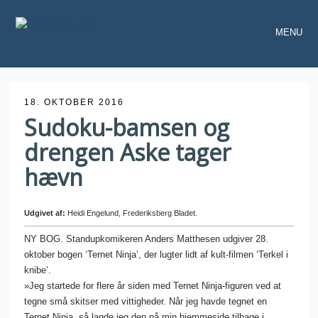
MENU
18. OKTOBER 2016
Sudoku-bamsen og
drengen Aske tager
hævn
Udgivet af:
Heidi Engelund, Frederiksberg Bladet.
NY BOG. Standupkomikeren Anders Matthesen udgiver 28.
oktober bogen ‘Ternet Ninja’, der lugter lidt af kult-filmen ‘Terkel i
knibe’.
»Jeg startede for flere år siden med Ternet Ninja-figuren ved at
tegne små skitser med vittigheder. Når jeg havde tegnet en
Ternet Ninja, så lagde jeg den på min hjemmeside tilbage i