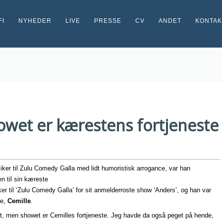
FI
NYHEDER
LIVE
PRESSE
CV
ANDET
KONTAK
wet er kærestens fortjeneste
er til Zulu Comedy Galla med lidt humoristisk arrogance, var han
n til sin kæreste
r til ‘Zulu Comedy Galla’ for sit anmelderroste show ‘Anders’, og han var
te,
Cemille
.
t, men showet er Cemilles fortjeneste. Jeg havde da også peget på hende,