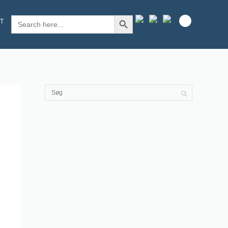
SEARCH BUTTON
Search
T
for: