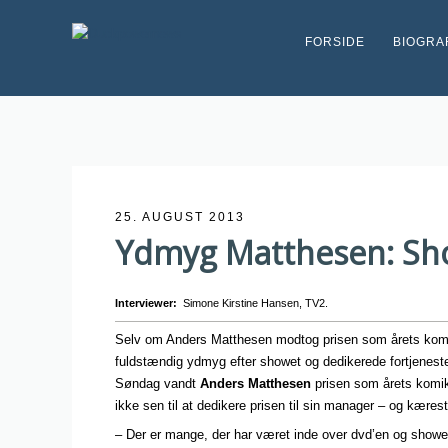
FORSIDE
BIOGRA
25. AUGUST 2013
Ydmyg Matthesen: Sho
Interviewer:
Simone Kirstine Hansen, TV2.
Selv om Anders Matthesen modtog prisen som årets komik
fuldstændig ydmyg efter showet og dedikerede fortjeneste
Søndag vandt
Anders Matthesen
prisen som årets komike
ikke sen til at dedikere prisen til sin manager – og kæres
– Der er mange, der har været inde over dvd’en og showe