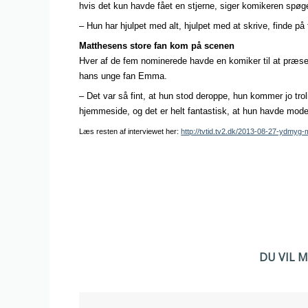
hvis det kun havde fået en stjerne, siger komikeren spøge
– Hun har hjulpet med alt, hjulpet med at skrive, finde på
Matthesens store fan kom på scenen
Hver af de fem nominerede havde en komiker til at præsen
hans unge fan Emma.
– Det var så fint, at hun stod deroppe, hun kommer jo trol
hjemmeside, og det er helt fantastisk, at hun havde modet 
Læs resten af interviewet her:
http://tvtid.tv2.dk/2013-08-27-ydmy
DU VIL 