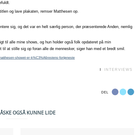
fuldt.
 titlen og lave plakaten, remser Matthesen op.
tere sig, og det var en helt særlig person, der præsenterede Anden, nemlig
igt til alle mine shows, og hun holder også folk opdateret på min
til at stille sig op foran alle de mennesker, siger han med et bredt smil.
g-matthesen-showet-er-k%C3%A6restens-fortjeneste
I
INTERVIEWS
DEL
MÅSKE OGSÅ KUNNE LIDE