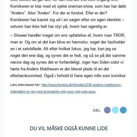
Komikeren er klar med sit sjette oneman-show, som han har døbt
”Anders”. Ikke ”Anden”. For der er forskel. Eller er der?
Komikeren har kastet sig ud i en søgen efter sin egen identitet –
selvom han ikke helt har styr på, hvem han egentlig er.
– Showet handler meget om ens opfattelse af, hvem man TROR,
man er. Og om at det kan blive en hæmsko, noget der fastholder
en i et selvbillede. Alt efter hvilket fokus, jeg har, kan jeg se
noget den ene dag, og synes det er fedt, og så se på det samme
næste dag og synes det er forfærdeligt, siger han.Siden sidst vi
hørte fra Anders Matthesen er der blevet plads til en del
eftertænksomhed. Også i forhold til hans egen rolle som komiker.
Læs interviewet her:
http://www.femina.dk/Kendte/1236-anders-matthesen-
indimellem-er-jeg-ved-at-braekke-mig-over-mig-selv.aspx
DEL
DU VIL MÅSKE OGSÅ KUNNE LIDE