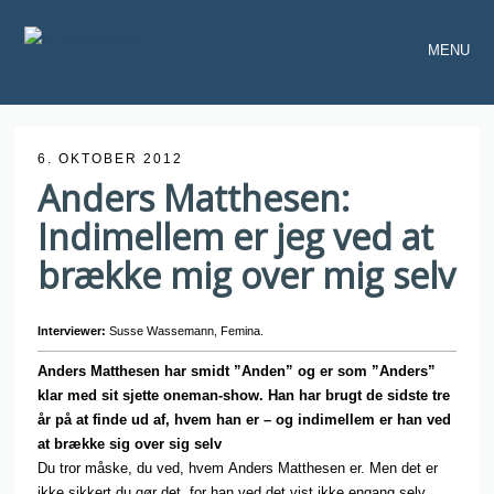
MENU
6. OKTOBER 2012
Anders Matthesen:
Indimellem er jeg ved at
brække mig over mig selv
Interviewer:
Susse Wassemann, Femina.
Anders Matthesen har smidt ”Anden” og er som ”Anders”
klar med sit sjette oneman-show. Han har brugt de sidste tre
år på at finde ud af, hvem han er – og indimellem er han ved
at brække sig over sig selv
Du tror måske, du ved, hvem Anders Matthesen er. Men det er
ikke sikkert du gør det, for han ved det vist ikke engang selv.