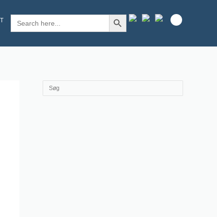
SEARCH BUTTON
Search
T
for: