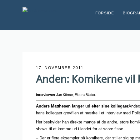
FORSIDE
BIOGRA
17. NOVEMBER 2011
Anden: Komikerne vil b
Interviewer:
Jan Körner, Ekstra Bladet.
Anders Matthesen langer ud efter sine kollegaer
Anders
hans kollegaer grovfilen at mærke i et interview med Polit
Her beskylder han direkte mange af de andre, store komi
shows til at komme ud i landet for at score fisse.
– Der er flere eksempler på komikere, der stiller sig op m