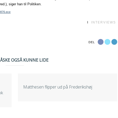
d.), siger han til Politiken.
59876.ece
I
INTERVIEWS
DEL
MÅSKE OGSÅ KUNNE LIDE
Matthesen flipper ud på Frederikshøj
ok