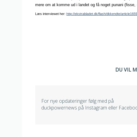
mere om at komme ud i landet og få noget punani (fisse, re
Læs interviewet her:
http://ekstrabladet.dk/flash/dkkendte/article16
DU VIL 
For nye opdateringer følg med på
duckpowernews på Instagram eller Facebo