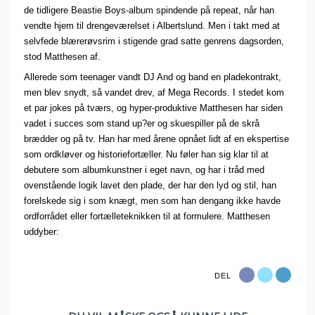
de tidligere Beastie Boys-album spindende på repeat, når han
vendte hjem til drengeværelset i Albertslund. Men i takt med at
selvfede blærerøvsrim i stigende grad satte genrens dagsorden,
stod Matthesen af.
Allerede som teenager vandt DJ And og band en pladekontrakt,
men blev snydt, så vandet drev, af Mega Records. I stedet kom
et par jokes på tværs, og hyper-produktive Matthesen har siden
vadet i succes som stand up?er og skuespiller på de skrå
brædder og på tv. Han har med årene opnået lidt af en ekspertise
som ordkløver og historiefortæller. Nu føler han sig klar til at
debutere som albumkunstner i eget navn, og har i tråd med
ovenstående logik lavet den plade, der har den lyd og stil, han
forelskede sig i som knægt, men som han dengang ikke havde
ordforrådet eller fortælleteknikken til at formulere. Matthesen
uddyber:
DEL