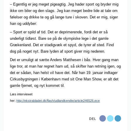
– Egentlig er jeg meget pigeagtig. Jeg hader sport og bryder mig
ikke om biler og den slags. Jeg kan meget bedre lide at tale om
følelser og drikke te og gå lange ture i skoven. Det er mig, siger
han og uddyber:
– Sport er spild af tid. Det er deprimerende, fordi det er så
underligt tidløst. Bare se på de olympiske lege i det gamle
Grækenland. Det er stadigvæk et spyd, de tyrer af sted. Find
dog på noget nyt. Bare lyden af sport giver mig nederen.
Det er umuligt at sætte Anders Matthesen i bås. Hver gang man
lige tror, at man har regnet ham ud, så skifter han retning igen, og
det er sådan, han helst vil have det. Når han 19. januar indtager
Cirkusbygningen i København med sit One Man Show, er alt det
gamle fjernet, og nyt kommet til.
Læs interviewet
her:
http://ekstrabladet.dk/flash/udlandkendte/article246526.ece
DEL