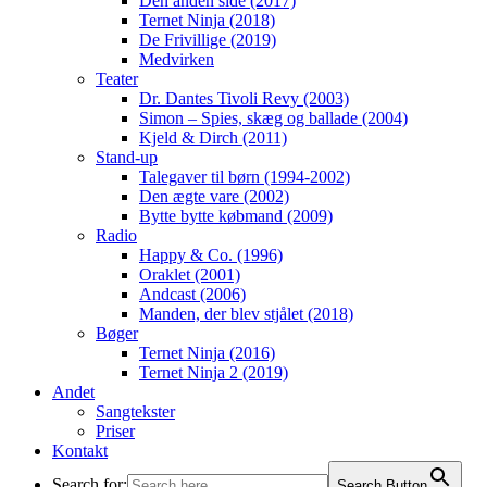
Den anden side (2017)
Ternet Ninja (2018)
De Frivillige (2019)
Medvirken
Teater
Dr. Dantes Tivoli Revy (2003)
Simon – Spies, skæg og ballade (2004)
Kjeld & Dirch (2011)
Stand-up
Talegaver til børn (1994-2002)
Den ægte vare (2002)
Bytte bytte købmand (2009)
Radio
Happy & Co. (1996)
Oraklet (2001)
Andcast (2006)
Manden, der blev stjålet (2018)
Bøger
Ternet Ninja (2016)
Ternet Ninja 2 (2019)
Andet
Sangtekster
Priser
Kontakt
Search for:
Search Button