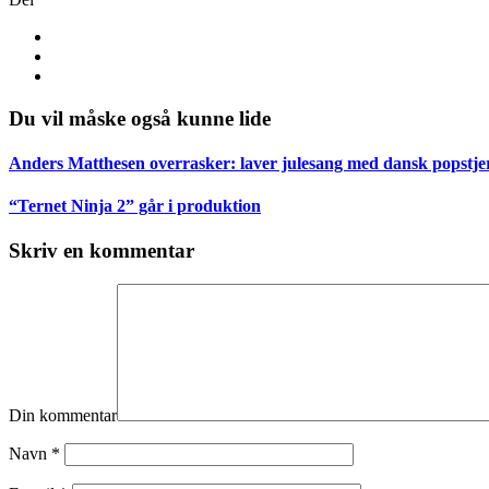
Du vil måske også kunne lide
Anders Matthesen overrasker: laver julesang med dansk popstje
“Ternet Ninja 2” går i produktion
Skriv en kommentar
Din kommentar
Navn
*