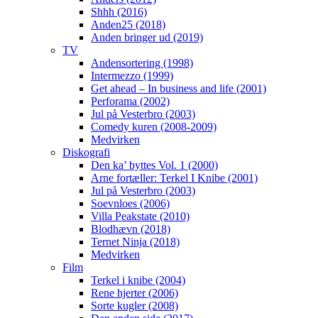
Shhh (2016)
Anden25 (2018)
Anden bringer ud (2019)
TV
Andensortering (1998)
Intermezzo (1999)
Get ahead – In business and life (2001)
Perforama (2002)
Jul på Vesterbro (2003)
Comedy kuren (2008-2009)
Medvirken
Diskografi
Den ka’ byttes Vol. 1 (2000)
Arne fortæller: Terkel I Knibe (2001)
Jul på Vesterbro (2003)
Soevnloes (2006)
Villa Peakstate (2010)
Blodhævn (2018)
Ternet Ninja (2018)
Medvirken
Film
Terkel i knibe (2004)
Rene hjerter (2006)
Sorte kugler (2008)