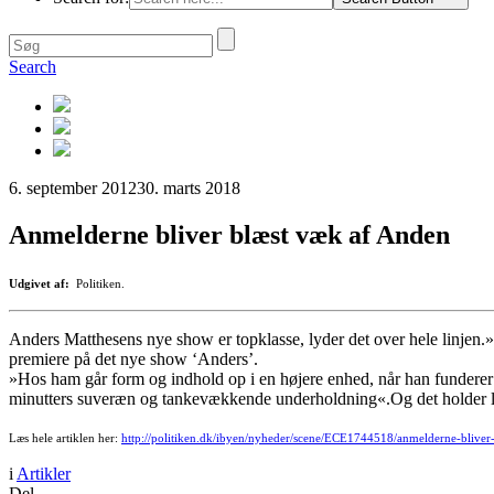
Search
6. september 2012
30. marts 2018
Anmelderne bliver blæst væk af Anden
Udgivet af:
Politiken.
Anders Matthesens nye show er topklasse, lyder det over hele linjen.
premiere på det nye show ‘Anders’.
»Hos ham går form og indhold op i en højere enhed, når han funderer o
minutters suveræn og tankevækkende underholdning«.Og det holder 
Læs hele artiklen her:
http://politiken.dk/ibyen/nyheder/scene/ECE1744518/anmelderne-bliver-
i
Artikler
Del