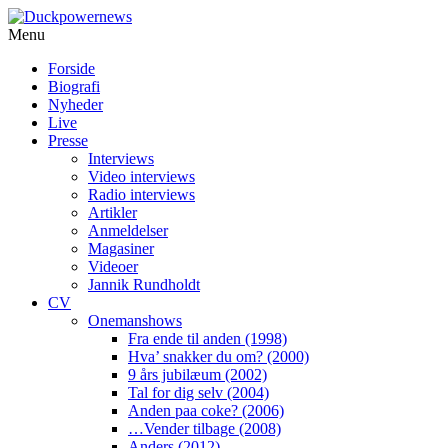
Menu
Forside
Biografi
Nyheder
Live
Presse
Interviews
Video interviews
Radio interviews
Artikler
Anmeldelser
Magasiner
Videoer
Jannik Rundholdt
CV
Onemanshows
Fra ende til anden (1998)
Hva’ snakker du om? (2000)
9 års jubilæum (2002)
Tal for dig selv (2004)
Anden paa coke? (2006)
…Vender tilbage (2008)
Anders (2012)