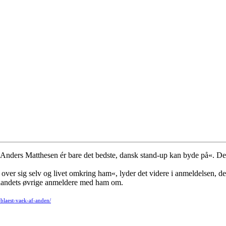
»Anders Matthesen ér bare det bedste, dansk stand-up kan byde på«. De
ver sig selv og livet omkring ham«, lyder det videre i anmeldelsen, der
landets øvrige anmeldere med ham om.
blaest-vaek-af-anden/