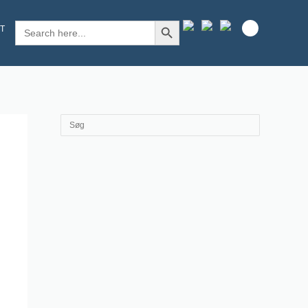
SEARCH BUTTON
Search
T
for: