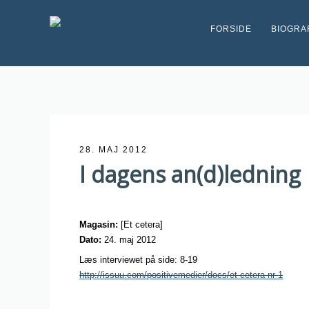
FORSIDE
BIOGRA
28. MAJ 2012
I dagens an(d)ledning
Magasin:
[Et cetera]
Dato:
24. maj 2012
Læs interviewet på side: 8-19
http://issuu.com/positivemedier/docs/et-cetera-nr-1