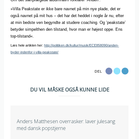
»Villa Peakstate er ikke bare navnet på min nye plade, det er
også navnet på mit hus – det har det heddet i nogle år nu, efter
at min bedste ven begyndte at studere coaching. Og ’peakstate’
betyder simpelthen den tilstand, hvor man er højest oppe. Ens
top-tilstand«.
Læs hele artiklen her:
http://politiken.dk/kultur/musik/ECE858090/anden-
byder-indenfor-i-villa-peakstate/
DEL
DU VIL MÅSKE OGSÅ KUNNE LIDE
Anders Matthesen overrasker: laver julesang
med dansk popstjerne