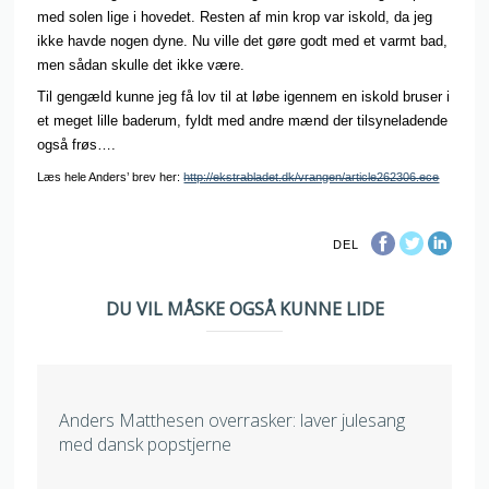
med solen lige i hovedet. Resten af min krop var iskold, da jeg
ikke havde nogen dyne. Nu ville det gøre godt med et varmt bad,
men sådan skulle det ikke være.
Til gengæld kunne jeg få lov til at løbe igennem en iskold bruser i
et meget lille baderum, fyldt med andre mænd der tilsyneladende
også frøs….
Læs hele Anders’ brev her:
http://ekstrabladet.dk/vrangen/article262306.ece
DEL
DU VIL MÅSKE OGSÅ KUNNE LIDE
Anders Matthesen overrasker: laver julesang
med dansk popstjerne