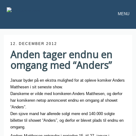
MENU
12. DECEMBER 2012
Anden tager endnu en
omgang med “Anders”
Januar byder på en ekstra mulighed for at opleve komiker Anders
Matthesen i sit seneste show.
Danskerne er vilde med komikeren Anders Matthesen, og derfor
har komikeren netop annonceret endnu en omgang af showet
“Anders”.
Den sjove mand har allerede solgt mere end 140.000 solgte
billetter til showet “Anders”, og derfor er blevet plads til endnu en
omgang.
Anders Matthesen optræder i perioden 15. til 27. januar i