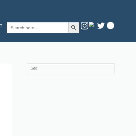
SEARCH BUTTON
Search
T
for: